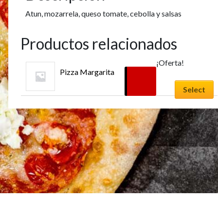
Atun, mozarrela, queso tomate, cebolla y salsas
Productos relacionados
¡Oferta!
Pizza Margarita
12,00
€
El
10,00
€
Select
precio
El
original
precio
era:
actual
12,00 €.
es:
10,00 €.